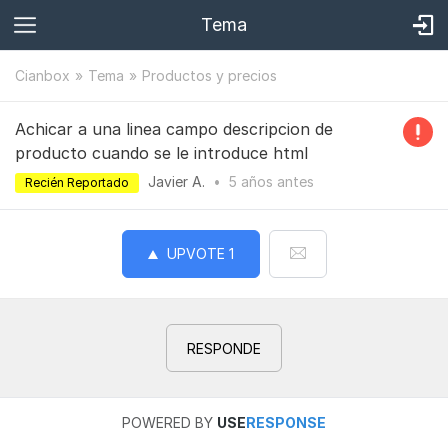
Tema
Cianbox
Tema
Productos y precios
Achicar a una linea campo descripcion de
producto cuando se le introduce html
Javier A.
•
5 años
antes
Recién Reportado
UPVOTE
1
RESPONDE
POWERED BY
USE
RESPONSE