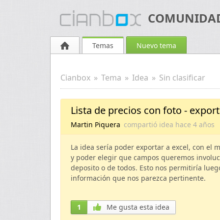
COMUNIDAD 
Temas
Nuevo tema
Cianbox
Tema
Idea
Sin clasificar
Lista de precios con foto - expo
Martin Piquera
compartió idea
hace
4 años
La idea sería poder exportar a excel, con el 
y poder elegir que campos queremos involucra
deposito o de todos. Esto nos permitiría lueg
información que nos parezca pertinente.
1
Me gusta esta idea