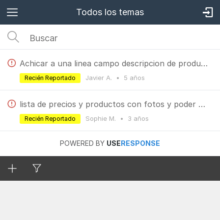
Todos los temas
Achicar a una linea campo descripcion de producto cuando se le introduce html
Javier A.
•
5 años
Recién Reportado
lista de precios y productos con fotos y poder exportarlo en excel
Sophie M.
•
3 años
Recién Reportado
POWERED BY
USE
RESPONSE