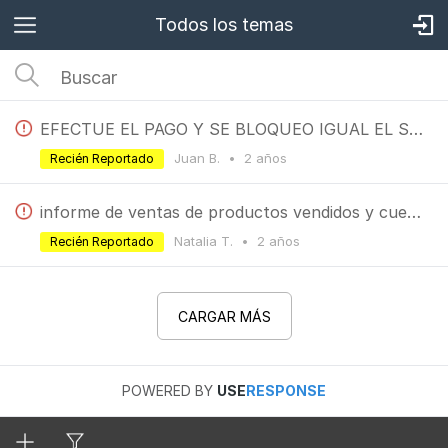
Todos los temas
EFECTUE EL PAGO Y SE BLOQUEO IGUAL EL SISTEMA
Juan B.
•
2 años
Recién Reportado
informe de ventas de productos vendidos y cuentas contables asociadas para liquidacion de IIBB
Natalia T.
•
2 años
Recién Reportado
CARGAR MÁS
POWERED BY
USE
RESPONSE