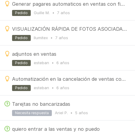
Generar pagares automaticos en ventas con financiacion propia
Guille M.
•
7 años
Pedido
VISUALIZACIÓN RÁPIDA DE FOTOS ASOCIADAS A PRODUCTOS
Ilumitex
•
7 años
Pedido
adjuntos en ventas
esteban
•
6 años
Pedido
Automatización en la cancelación de ventas con mercadería pendiente
esteban
•
6 años
Pedido
Tarejtas no bancarizadas
Ariel P.
•
5 años
Necesita respuesta
quiero entrar a las ventas y no puedo