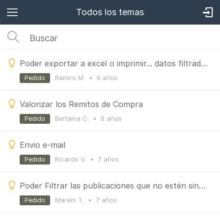
Todos los temas
Poder exportar a excel o imprimir... datos filtrados (Vendedor, Forma de Pago, Punto de venta, etc)
Ramiro M.
•
6 años
Pedido
Valorizar los Remitos de Compra
Bertaina C.
•
6 años
Pedido
Envio e-mail
Ricardo V.
•
7 años
Pedido
Poder Filtrar las publicaciones que no estén sincronizadas de ML con Cianbox
Marem T.
•
7 años
Pedido