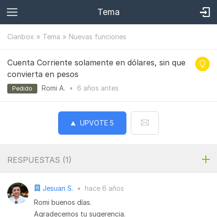
Tema
Cianbox
Tema
Nuevas funciones
Cuenta Corriente solamente en dólares, sin que
convierta en pesos
Romi A.
•
6 años
antes
Pedido
UPVOTE
5
RESPUESTAS (
1
)
Jesuan S.
•
hace 6 años
Romi buenos días.
Agradecemos tu sugerencia.