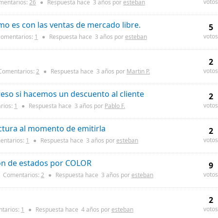
votos
entarios:
26
●
Respuesta hace
3 años
por
esteban
o es con las ventas de mercado libre.
5
votos
omentarios:
1
●
Respuesta hace
3 años
por
esteban
2
votos
omentarios:
2
●
Respuesta hace
3 años
por
Martin P.
reso si hacemos un descuento al cliente
2
votos
rios:
1
●
Respuesta hace
3 años
por
Pablo F.
ctura al momento de emitirla
2
votos
ntarios:
1
●
Respuesta hace
3 años
por
esteban
on de estados por COLOR
9
votos
Comentarios:
2
●
Respuesta hace
3 años
por
esteban
2
votos
tarios:
1
●
Respuesta hace
4 años
por
esteban