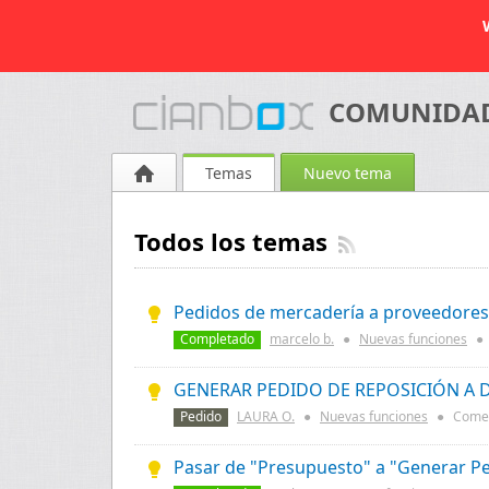
COMUNIDAD 
Temas
Nuevo tema
Todos los temas
Pedidos de mercadería a proveedores
Completado
marcelo b.
●
Nuevas funciones
●
GENERAR PEDIDO DE REPOSICIÓN A 
Pedido
LAURA O.
●
Nuevas funciones
●
Comen
Pasar de "Presupuesto" a "Generar P