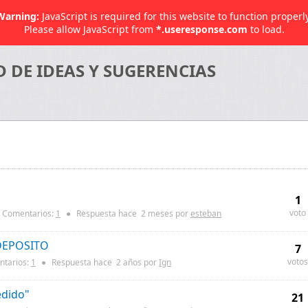
Warning:
JavaScript is required for this website to function properly
Please allow JavaScript from
*.useresponse.com
to load.
DE IDEAS Y SUGERENCIAS
1
voto
Comentarios:
1
●
Respuesta hace
2 meses
por
esteban
DEPOSITO
7
votos
tarios:
1
●
Respuesta hace
2 años
por
Ign
edido"
21