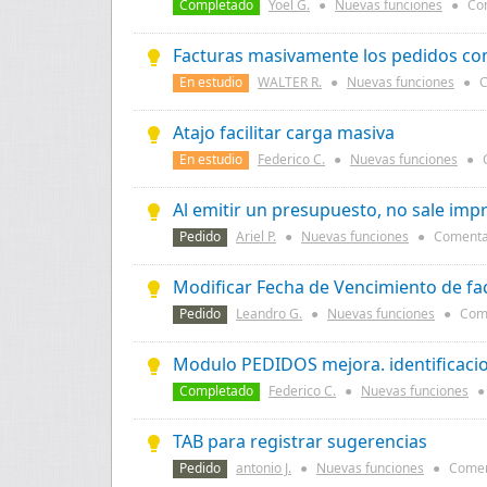
Completado
Yoel G.
●
Nuevas funciones
●
Com
Facturas masivamente los pedidos com
En estudio
WALTER R.
●
Nuevas funciones
●
C
Atajo facilitar carga masiva
En estudio
Federico C.
●
Nuevas funciones
●
C
Al emitir un presupuesto, no sale imp
Pedido
Ariel P.
●
Nuevas funciones
●
Comenta
Modificar Fecha de Vencimiento de fa
Pedido
Leandro G.
●
Nuevas funciones
●
Come
Modulo PEDIDOS mejora. identificaci
Completado
Federico C.
●
Nuevas funciones
●
TAB para registrar sugerencias
Pedido
antonio J.
●
Nuevas funciones
●
Comen