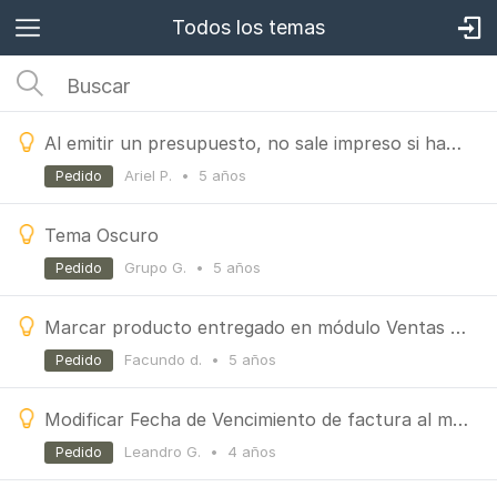
Todos los temas
Al emitir un presupuesto, no sale impreso si hacemos un descuento al cliente
Ariel P.
•
5 años
Pedido
Tema Oscuro
Grupo G.
•
5 años
Pedido
Marcar producto entregado en módulo Ventas Mercadolibre
Facundo d.
•
5 años
Pedido
Modificar Fecha de Vencimiento de factura al momento de emitirla
Leandro G.
•
4 años
Pedido