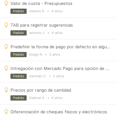
Valor de cuota - Presupuestos
Gaston R.
•
4 años
Pedido
TAB para registrar sugerencias
antonio J.
•
4 años
Pedido
Predefinir la forma de pago por defecto en algunos clientes
Diego N.
•
3 años
Pedido
Intregación con Mercado Pago para opción de cobro con QR
Germán C.
•
2 años
Pedido
Precios por rango de cantidad
Gabriel A.
•
6 años
Pedido
Diferenciación de cheques físicos y electrónicos