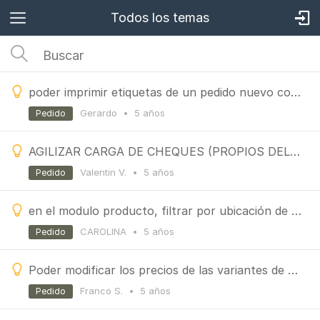
Todos los temas
poder imprimir etiquetas de un pedido nuevo completo para poder rotular la mercadería al preparar el
Gerardo
•
5 años
Pedido
AGILIZAR CARGA DE CHEQUES (PROPIOS DEL CLIENTE) EN RECIBOS
Valentin V.
•
5 años
Pedido
en el modulo producto, filtrar por ubicación de productos
CAROLINA
•
5 años
Pedido
Poder modificar los precios de las variantes de un mismo producto
Franco S.
•
5 años
Pedido