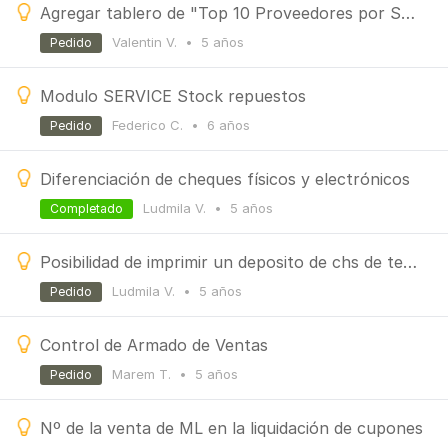
Agregar tablero de "Top 10 Proveedores por Saldo" al Dashboard de Inicio
Valentin V.
•
5 años
Pedido
Modulo SERVICE Stock repuestos
Federico C.
•
6 años
Pedido
Diferenciación de cheques físicos y electrónicos
Ludmila V.
•
5 años
Completado
Posibilidad de imprimir un deposito de chs de terceros
Ludmila V.
•
5 años
Pedido
Control de Armado de Ventas
Marem T.
•
5 años
Pedido
Nº de la venta de ML en la liquidación de cupones