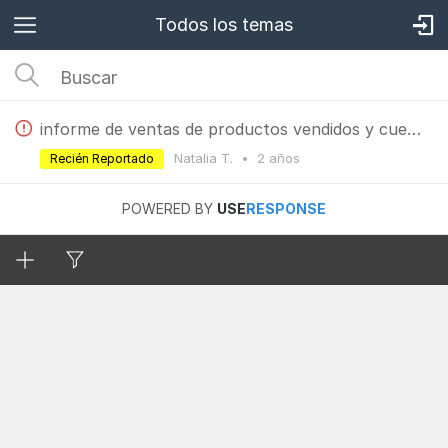
Todos los temas
informe de ventas de productos vendidos y cuentas contables asociadas para liquidacion de IIBB
Natalia T.
•
2 años
Recién Reportado
POWERED BY
USE
RESPONSE