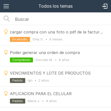
Todos los temas
cargar compra con una foto o pdf de la factura aplicando IA
Only S.
•
6 meses
En estudio
Poder generar una orden de compra
Gonzalo M.
•
8 años
Completado
VENCIMIENTOS Y LOTE DE PRODUCTOS
Ign
•
2 años
Pedido
APLICACION PARA EL CELULAR
Maria J.
•
4 años
Pedido