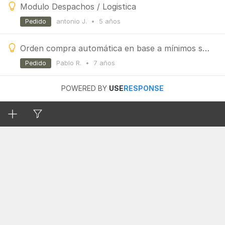
Modulo Despachos / Logistica
antonio J.
•
5 años
Pedido
Orden compra automática en base a mínimos según proveedor
Pablo R.
•
7 años
Pedido
POWERED BY
USE
RESPONSE