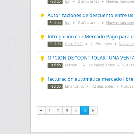
Pedido
Ign
●
2 años
antes
●
Nuevas funcione
Autorizaciones de descuento entre us
Pedido
Ign
●
2 años
antes
●
Nuevas funcione
Intregación con Mercado Pago para o
Pedido
Germán C.
●
2 años
antes
●
Nuevas f
OPCION DE "CONTROLAR" UNA VENT
Pedido
Marem T.
●
14 meses
antes
●
Nuevas
facturación automática mercado libre
Pedido
Emanuel O.
●
42 días
antes
●
Nuevas 
1
2
3
4
5