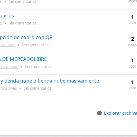
votos
s
●
Sin comentarios
uarios
1
voto
s
●
Sin comentarios
pción de cobro con QR
2
votos
unciones
●
Sin comentarios
A DE MERCADOLIBRE
1
voto
 funciones
●
Sin comentarios
 y tienda nube o tienda nube masivamiente
1
voto
funciones
●
Sin comentarios
Explorar archiv