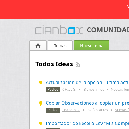
COMUNIDAD 
Temas
Nuevo tema
Todos Ideas
Actualizacion de la opcion "ultima act
Pedido
CHILL G.
●
3 años
antes
●
Nuevas fun
Copiar Observaciones al copiar un pr
Pedido
Leandro G.
●
3 años
antes
●
Nuevas f
Importador de Excel o Csv "Mis Comp