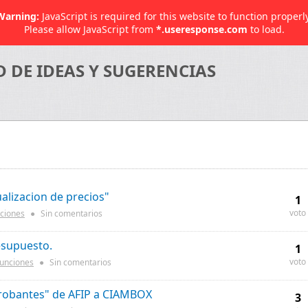
Warning:
JavaScript is required for this website to function properly
Please allow JavaScript from
*.useresponse.com
to load.
DE IDEAS Y SUGERENCIAS
ualizacion de precios"
1
voto
ciones
●
Sin comentarios
esupuesto.
1
voto
unciones
●
Sin comentarios
robantes" de AFIP a CIAMBOX
3